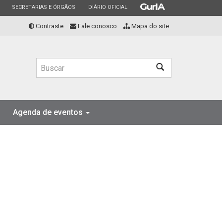
ESTADO
ESTADO
ESTADO
SECRETARIAS E ÓRGÃOS
DIÁRIO OFICIAL
Contraste
Fale conosco
Mapa do site
Buscar
Agenda de eventos