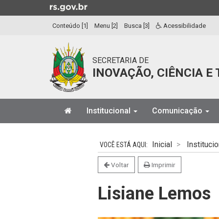
Ir
para
Conteúdo [1]
Menu [2]
Busca [3]
Acessibilidade
o
conteúdo
Ir
SECRETARIA DE
para
INOVAÇÃO, CIÊNCIA E
o
menu
Ir
Início
para
Institucional
Comunicação
do
a
menu
Início
busca
do
Inicial
Institucio
conteúdo
Voltar
Imprimir
Lisiane Lemos