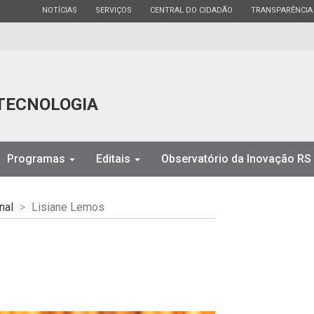
ESTADO
ESTADO
ESTADO
ESTADO
NOTÍCIAS
SERVIÇOS
CENTRAL DO CIDADÃO
TRANSPARÊNCIA
 TECNOLOGIA
Programas
Editais
Observatório da Inovação RS
nal
Lisiane Lemos