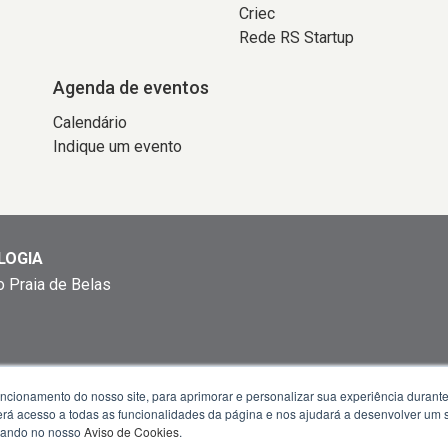
Criec
Rede RS Startup
Agenda de eventos
Calendário
Indique um evento
LOGIA
o Praia de Belas
uncionamento do nosso site, para aprimorar e personalizar sua experiência duran
das 13h30min às 18h
 terá acesso a todas as funcionalidades da página e nos ajudará a desenvolver um
izando no nosso
Aviso de Cookies
.