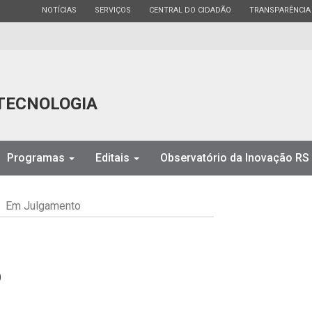
ESTADO
ESTADO
ESTADO
ESTADO
NOTÍCIAS
SERVIÇOS
CENTRAL DO CIDADÃO
TRANSPARÊNCIA
 TECNOLOGIA
Programas
Editais
Observatório da Inovação RS
Em Julgamento
o