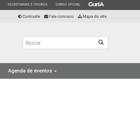
ESTADO
ESTADO
ESTADO
SECRETARIAS E ÓRGÃOS
DIÁRIO OFICIAL
Contraste
Fale conosco
Mapa do site
Buscar
Agenda de eventos