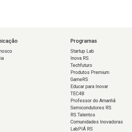
icação
Programas
onosco
Startup Lab
ia
Inova RS
o
Techfuturo
Produtos Premium
GameRS
Educar para Inovar
TEC4B
Professor do Amanhã
Semicondutores RS
RS Talentos
Comunidades Inovadoras
LabPIÁ RS