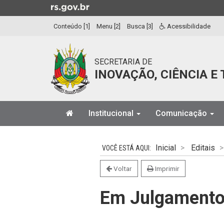
Ir
para
Conteúdo [1]
Menu [2]
Busca [3]
Acessibilidade
o
conteúdo
Ir
SECRETARIA DE
para
INOVAÇÃO, CIÊNCIA E
o
menu
Ir
Início
para
Institucional
Comunicação
do
a
menu
Início
busca
do
Inicial
Editais
conteúdo
Voltar
Imprimir
Em Julgament