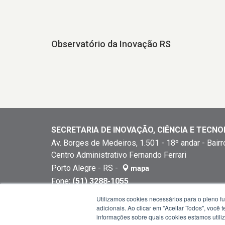
Observatório da Inovação RS
SECRETARIA DE INOVAÇÃO, CIÊNCIA E TECNO
Av. Borges de Medeiros, 1.501 - 18º andar - Bairr
Centro Administrativo Fernando Ferrari
Porto Alegre - RS -
mapa
Fone:
(51) 3288-1055
E-mail:
gabinete@sict.rs.gov.br
Utilizamos cookies necessários para o pleno f
Horários de atendimento: das 8h30min às 12h e 
adicionais. Ao clicar em "Aceitar Todos", você
informações sobre quais cookies estamos util