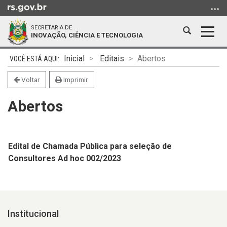
Ir
para
SECRETARIA DE
o
Abrir
Alter
INOVAÇÃO, CIÊNCIA E TECNOLOGIA
conteúdo
a
a
Ir
Início
busca
nave
Inicial
Editais
Abertos
para
do
o
conteúdo
Voltar
Imprimir
menu
Abertos
Ir
para
a
busca
Edital de Chamada Pública para seleção de
Consultores Ad hoc 002/2023
Institucional