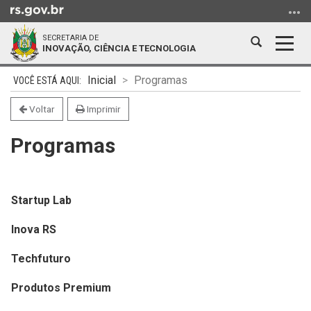
Ir
para
SECRETARIA DE
o
Abrir
Alter
INOVAÇÃO, CIÊNCIA E TECNOLOGIA
conteúdo
a
a
Ir
Início
busca
nave
Inicial
Programas
para
do
o
conteúdo
Voltar
Imprimir
menu
Programas
Ir
para
a
busca
Startup Lab
Inova RS
Techfuturo
Produtos Premium