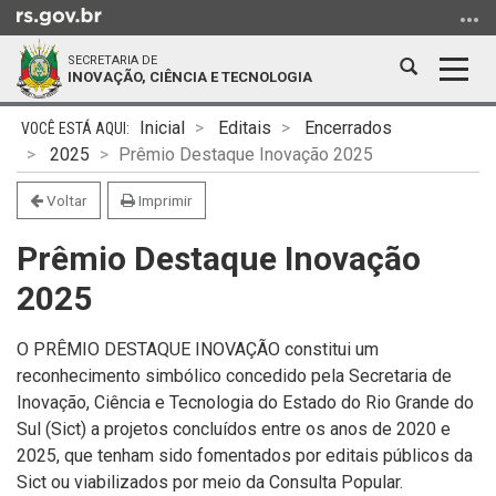
Ir
para
SECRETARIA DE
o
Abrir
Alter
INOVAÇÃO, CIÊNCIA E TECNOLOGIA
conteúdo
a
a
Ir
Início
busca
nave
Inicial
Editais
Encerrados
para
do
2025
Prêmio Destaque Inovação 2025
o
conteúdo
menu
Voltar
Imprimir
Ir
Prêmio Destaque Inovação
para
a
2025
busca
O PRÊMIO DESTAQUE INOVAÇÃO constitui um
reconhecimento simbólico concedido pela Secretaria de
Inovação, Ciência e Tecnologia do Estado do Rio Grande do
Sul (
S
ict
) a projetos concluídos entre os anos de 2020 e
2025, que tenham sido fomentados por editais públicos da
S
ict
ou viabilizados por meio da Consulta Popular.